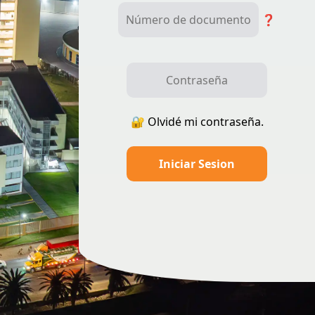
❓
🔐 Olvidé mi contraseña.
Iniciar Sesion